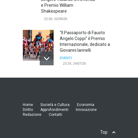
e Premio William
Shakespeare
22:06, 02/08/26
"Il Passaporto di Fausto
Angelo Coppi" il Premio
Internazionale, dedicato a
Giovanni Iannelli
EVENTI
23:24, 24/07/26
RIMINI, PRIMO CONVEGNO
NAZIONALE SUL TEMA "IO
TI ODIO - STORIE DI UOMINI
ODIATI DALLE DONNE"
EVENTI
Home
Società e Cultura
Economia
19:44, 24/07/26
Diritto
Approfondimenti
Innovazione
Redazione
Contatti
Palermo, erogazione buoni
pasto al personale dirigente,
Top
accordo raggiunto tra