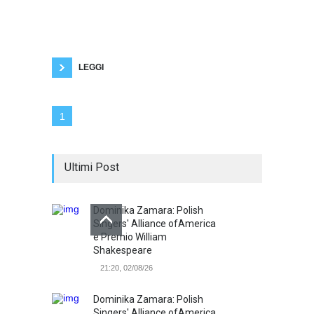
politica, avviene in pratica la sclerotizzazione
della democrazia, il potere legittimo si
trasforma in abuso e in esercizio arbitrario
delle proprie ragioni. Se non c'è alternanza
politica, la narrazione è unica. La democrazia
dell'alternanza
LEGGI
1
Ultimi Post
Dominika Zamara: Polish
Singers' Alliance ofAmerica
e Premio William
Shakespeare
21:20, 02/08/26
Dominika Zamara: Polish
Singers' Alliance ofAmerica