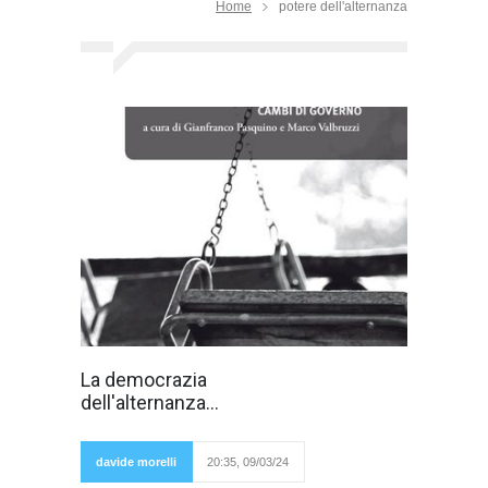
Home
potere dell'alternanza
Se non c'è
La democrazia
alternanza
dell'alternanza...
politica, è un
serio
problema per i
cittadini! Se
davide morelli
20:35, 09/03/24
non c'è
alternanza