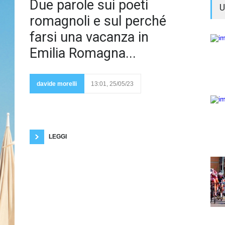
L'Emilia
Due parole sui poeti
U
romagnoli e sul perché
farsi una vacanza in
Emilia Romagna...
Romagna è
stata colpita
molto duramente
davide morelli
13:01, 25/05/23
dall'alluvione. Ci
sono stati morti
e feriti oltre a migliaia di sfollati. C'è quasi
un'economia in ginocchio, ma gli emiliani e i
romagnoli si sono subito rimboccati le maniche e
siamo tutti certi che non si perderanno d'animo. È
stata colpita una delle
LEGGI