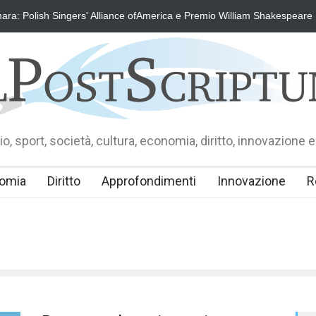
ra: Polish Singers' Alliance ofAmerica e Premio William Shakespeare
o, sport, società, cultura, economia, diritto, innovazione e
omia
Diritto
Approfondimenti
Innovazione
R