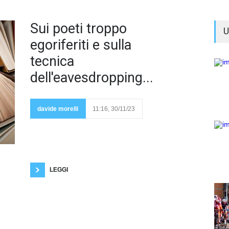
Perché
Sui poeti troppo
U
egoriferiti e sulla
tecnica
dell'eavesdropping...
prendersela
tanto da parte
dei critici letterari
davide morelli
11:16, 30/11/23
nei confronti
della poesia
neolirica? Affermo da tempo immemore che anche
gli aspiranti e sedicenti poeti più sentimentali, più
pretenziosi, più presuntuosi, più megalomani, più
sentimentali devono aver modo di esistere.
Insomma c'è posto per tutti! La critica più comune
che viene
LEGGI