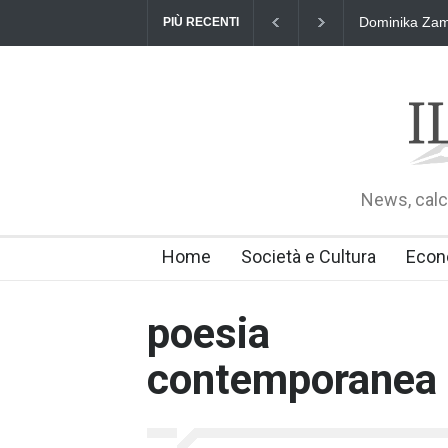
Dominika Zama
PIÙ RECENTI
News, calci
Home
Società e Cultura
Econ
poesia
contemporanea