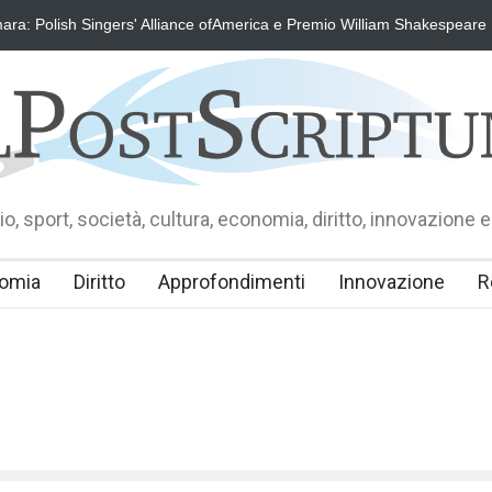
ra: Polish Singers' Alliance ofAmerica e Premio William Shakespeare
o, sport, società, cultura, economia, diritto, innovazione e
omia
Diritto
Approfondimenti
Innovazione
R