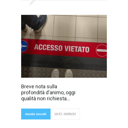
Al mondo d'oggi
Breve nota sulla
è meglio non
profondità d'animo, oggi
essere profondi
perché chi è tale
qualità non richiesta...
manifesta i
suoi abissi e
indovina quelli
altrui. Al
davide morelli
19:57, 03/05/23
mondo d'oggi
essere profondi provoca guai ma anche essere
scambiati come tali. Se qualche donna (o