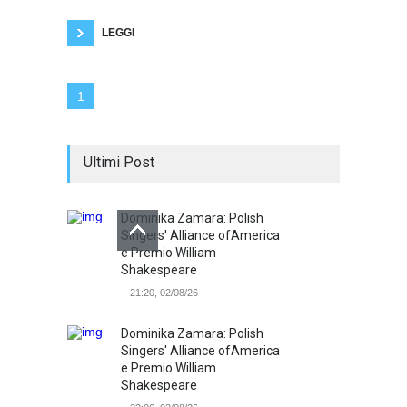
qualche uomo) dopo aver visto il vostro bel
viso e intravisto il vostro
LEGGI
1
Ultimi Post
Dominika Zamara: Polish
Singers' Alliance ofAmerica
e Premio William
Shakespeare
21:20, 02/08/26
Dominika Zamara: Polish
Singers' Alliance ofAmerica
e Premio William
Shakespeare