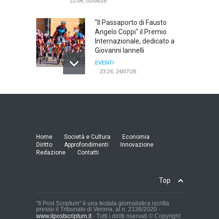
22:06, 02/08/26
"Il Passaporto di Fausto
Angelo Coppi" il Premio
Internazionale, dedicato a
Giovanni Iannelli
EVENTI
23:24, 24/07/26
RIMINI, PRIMO CONVEGNO
NAZIONALE SUL TEMA "IO
TI ODIO - STORIE DI UOMINI
ODIATI DALLE DONNE"
EVENTI
Home
Società e Cultura
Economia
19:44, 24/07/26
Diritto
Approfondimenti
Innovazione
Redazione
Contatti
Palermo, erogazione buoni
pasto al personale dirigente,
Top
accordo raggiunto tra
l'Azienda Ospedaliera “Villa
Sofia - Cervello” e le
"Il Post Scriptum" è una testata giornalistica iscritta
presso il Tribunale di Verona, al n. 2136/2020 -
organizzazioni sindacali
www.ilpostscriptum.it
- Tutti i diritti riservati © Copyright