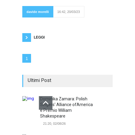
distrutti E
salgari
immaturi
davide morelli
16:42, 20/03/23
intorno a me
Chissà perché non cambi mai Muri di
cartongesso e preti nelle università Chi ci
salverà? Liberami dal male che mi fai Una
LEGGI
1
Ultimi Post
Dominika Zamara: Polish
Singers' Alliance ofAmerica
e Premio William
Shakespeare
21:20, 02/08/26