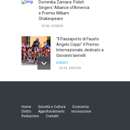
Dominika Zamara: Polish
Singers' Alliance ofAmerica
e Premio William
Shakespeare
22:06, 02/08/26
"Il Passaporto di Fausto
Angelo Coppi" il Premio
Internazionale, dedicato a
Giovanni Iannelli
EVENTI
23:24, 24/07/26
RIMINI, PRIMO CONVEGNO
NAZIONALE SUL TEMA "IO
TI ODIO - STORIE DI UOMINI
ODIATI DALLE DONNE"
EVENTI
Home
Società e Cultura
Economia
19:44, 24/07/26
Diritto
Approfondimenti
Innovazione
Redazione
Contatti
Palermo, erogazione buoni
pasto al personale dirigente,