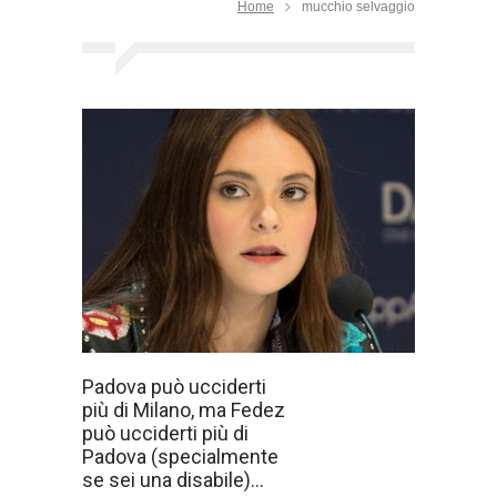
Home
mucchio selvaggio
Amarti mi è
Padova può ucciderti
difficile Troppo
più di Milano, ma Fedez
freddo nelle ossa
Ho il cuore
può ucciderti più di
stretto in una
Padova (specialmente
morsa Capirti
non è semplice
se sei una disabile)...
Mille alberi