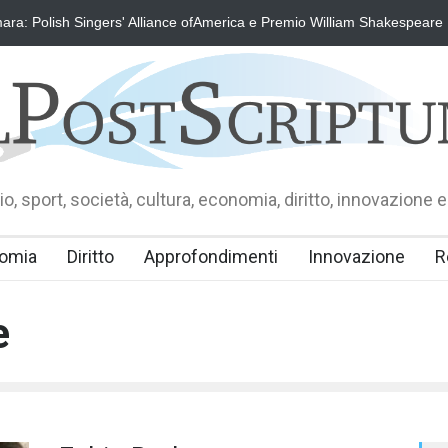
ra: Polish Singers' Alliance ofAmerica e Premio William Shakespeare
o, sport, società, cultura, economia, diritto, innovazione e
omia
Diritto
Approfondimenti
Innovazione
R
e