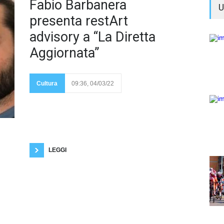
Evolve
Fabio Barbanera
U
presenta restArt
advisory a “La Diretta
Aggiornata”
dall'Umbria il
generatore digitale
sull'arte
Cultura
09:36, 04/03/22
contemporanea
“restArt advisory”
impegnato ad approfondire il mercato dell'arte e
promuovere la programmazione di eventi. Martedi 8
Marzo, alle 19, le caratteristiche della piattaforma
saranno presentate da Fabio Barbanera, ideatore
del progetto, nel corso della rubrica Instagram “La
Diretta Aggiornata” la quale, condotta da
LEGGI