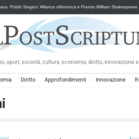
ra: Polish Singers' Alliance ofAmerica e Premio William Shakespeare
o, sport, società, cultura, economia, diritto, innovazione e
omia
Diritto
Approfondimenti
Innovazione
R
i