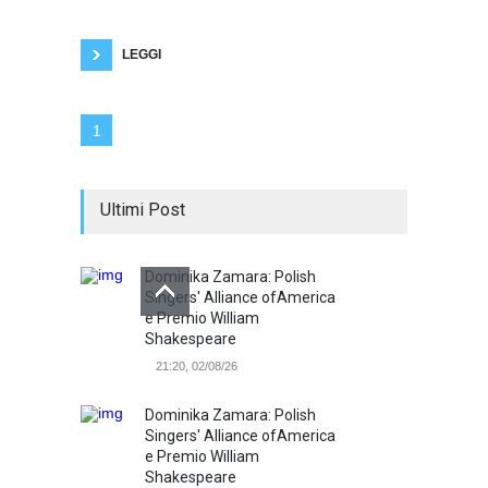
ma te sei pieno di debiti per qualche multa non
pagata e non riesci a metterti nel pulito con
Equitalia. Ci
LEGGI
1
Ultimi Post
Dominika Zamara: Polish
Singers' Alliance ofAmerica
e Premio William
Shakespeare
21:20, 02/08/26
Dominika Zamara: Polish
Singers' Alliance ofAmerica
e Premio William
Shakespeare