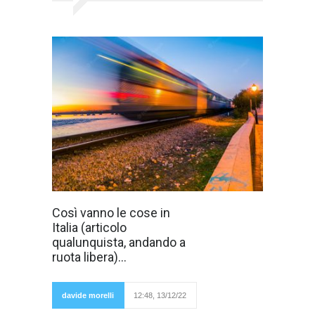
C'è gente dello
Così vanno le cose in
show business
Italia (articolo
che sniffa bamba
e si fa di droghe
qualunquista, andando a
sintetiche, ma a
ruota libera)...
te ti segnalano
per una
canna. Ci
sono grandi
davide morelli
12:48, 13/12/22
ruberie e
grandi evasori,