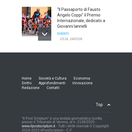
"Il Passaporto di Fausto
Angelo Coppi" il Premio
Internazionale, dedicato a
Giovanni Iannelli
EVENTI
23:24, 24/07/26
RIMINI, PRIMO CONVEGNO
NAZIONALE SUL TEMA "IO
TI ODIO - STORIE DI UOMINI
ODIATI DALLE DONNE"
EVENTI
Home
Società e Cultura
Economia
19:44, 24/07/26
Diritto
Approfondimenti
Innovazione
Redazione
Contatti
Palermo, erogazione buoni
pasto al personale dirigente,
Top
accordo raggiunto tra
l'Azienda Ospedaliera “Villa
Sofia - Cervello” e le
"Il Post Scriptum" è una testata giornalistica iscritta
presso il Tribunale di Verona, al n. 2136/2020 -
organizzazioni sindacali
www.ilpostscriptum.it
- Tutti i diritti riservati © Copyright
della dirigenza sanitaria.
2019-2023 ilPostScriptum - C.F.