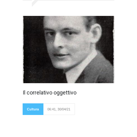
Il correlativo
Il correlativo oggettivo
oggettivo non è
altro che una
tecnica poetica di
T.S. Eliot. È un
Cultura
06:41, 30/04/21
affollarsi di oggetti
concreti che simboleggiano una condizione
esistenziale e riescono a suscitare una
emozione. Più precisamente Eliot scrisse nel
saggio "Hamlet and his problem" che il
correlativo oggettivo è "una serie di oggetti,