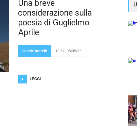
Mi sono
Una breve
U
arrivati
tre libri
considerazione sulla
di
poesia di Guglielmo
Aprile
Guglielmo Aprile.
Avevo già
spiluccato
davide morelli
18:57, 05/05/22
alcune sue
liriche su
Internet. Avevo già intuito che si trattasse di un
ottimo poeta. Li lascio lì per qualche minuto sul
comodino. Forse mi dico che rimanderò la lettura di
questi versi. Ho un bel mal di schiena.
LEGGI