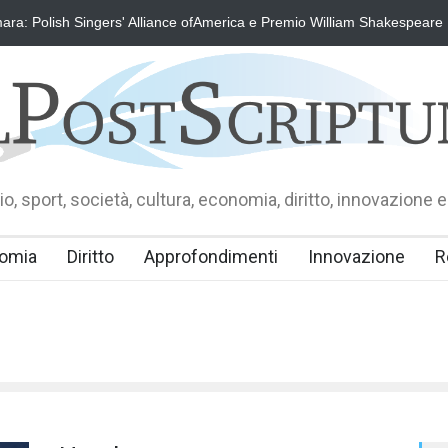
ra: Polish Singers' Alliance ofAmerica e Premio William Shakespeare
o, sport, società, cultura, economia, diritto, innovazione e
omia
Diritto
Approfondimenti
Innovazione
R