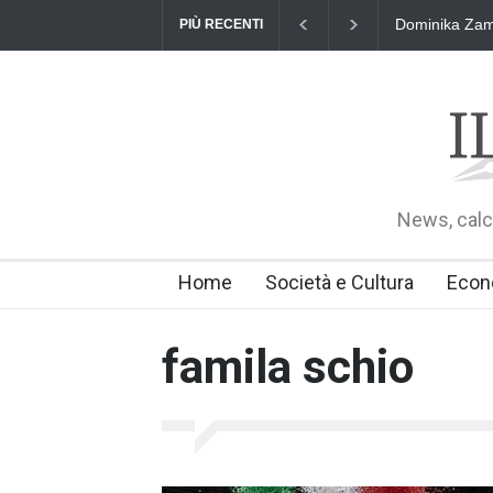
ara: Polish Singers' Alliance ofAmerica e Premio William Shakespear
PIÙ RECENTI
News, calci
Home
Società e Cultura
Econ
famila schio