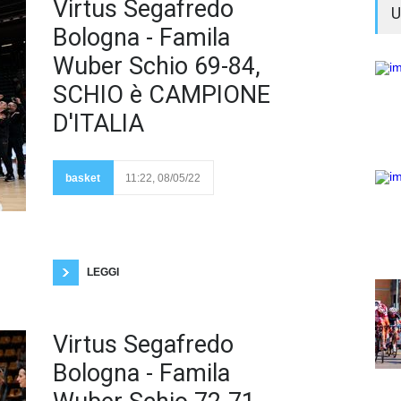
Il
Virtus Segafredo
U
Famila
Wuber
Bologna - Famila
Schio è
Wuber Schio 69-84,
SCHIO è CAMPIONE
D'ITALIA
CAMPIONE D'ITALIA
per l'undicesima volta
nella sua storia;
basket
11:22, 08/05/22
scudetto ottenuto in un
Paladozza tutto
esaurito, una serata magnifica per il basket
femminile. Fotogallery Luca Taddeo Kitija Laksa
vince il titolo di MVP, terzo in una stagione per lei
che ha conquistato lo stesso titolo anche
LEGGI
Virtus Segafredo
Bologna - Famila