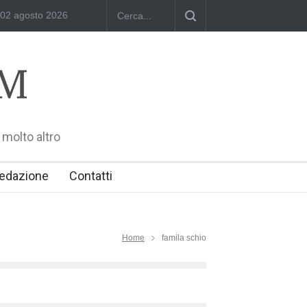
liam Shakespeare
02 agosto 2026
"Il Passaporto di Fausto Angelo Coppi" il Premio In
 molto altro
edazione
Contatti
Home
famila schio