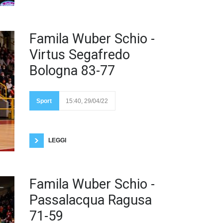
Gara 1
Famila Wuber Schio -
si tinge
di
Virtus Segafredo
orange,
Schio si
Bologna 83-77
impone
83-73.
Fotogallery di Luca
Taddeo Decisivo il break
di 11-1 maturato nei
Sport
15:40, 29/04/22
primi tre minuti di gara,
che le scledensi hanno
mantenuto invariato quasi per tutta la partita.
Sabato ore 20:00 Gara 2 ancora in casa di Schio
LEGGI
Schio
Famila Wuber Schio -
vince
Gara 3
Passalacqua Ragusa
e vola
in finale
71-59
contro
la