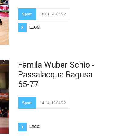
Virtus Bologna;
Fotogallery di Luca
Taddeo
Sport
18:01, 26/04/22
LEGGI
Cade
Famila Wuber Schio -
per la
prima
Passalacqua Ragusa
volta il
Famila
65-77
e si fa
male.
Fotogallery di Luca
Taddeo Al PalaRomare
passa Ragusa nella
Sport
14:14, 19/04/22
gara 1 delle semifinali
scudetto. Si salva sono
Laksa che ne mette a referto 27, ultima a gettare la
spugna. Le big di Ragusa non deludono, prove
importanti per Romeo,
LEGGI