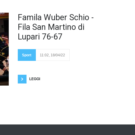
Schio
Famila Wuber Schio -
vince
76 a 67
Fila San Martino di
la gara
di
Lupari 76-67
ritorno
e
approda alle semifinali
scudetto, dopo aver
vinto gara 1 per 56 a 86
Sport
11:02, 18/04/22
in casa delle lupe.
Fotogallery a cura di
Luca Taddeo Laksa e Andrè trascinano le scledensi,
uniche due giocatrici in doppia cifra. Stasera ore
20:00 andrà
LEGGI