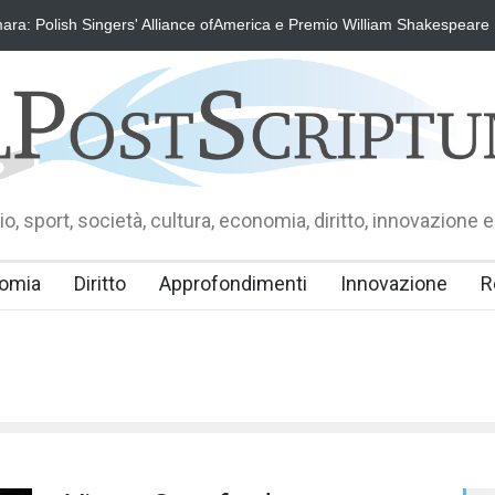
e
Dominika Zamara: Polish Singers' Alliance ofAmerica e Premio Wil
o, sport, società, cultura, economia, diritto, innovazione e
omia
Diritto
Approfondimenti
Innovazione
R