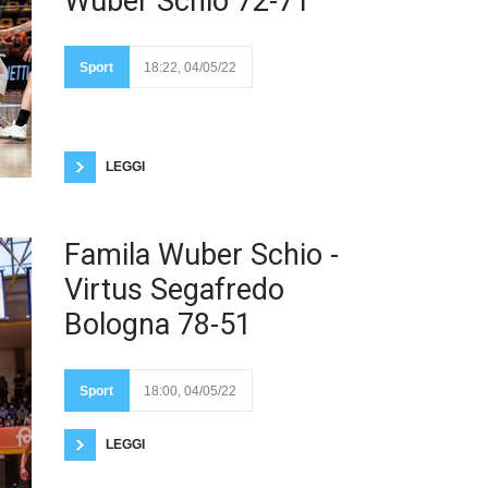
Wuber Schio 72-71
Bologna, Paladozza
03.05.2022 Schio viene
beffata nel finale, non
Sport
18:22, 04/05/22
entra per un soffio il
buzzer beater di Gruda
Fotogallery di Luca Taddeo L'appoggio decisivo di
Gruda sulla sirena, viene sputato fuori dal ferro.
Giovedì ore 20:30 sempre al Paladozza andrà in
scena gara 4.
LEGGI
Schio,
Famila Wuber Schio -
Virtus Segafredo
Bologna 78-51
30.04.2022 Schio vince
anche gara due, con
una Laksa stellare da 25
Sport
18:00, 04/05/22
punti a referto.
Fotogallery di Luca
Taddeo
LEGGI