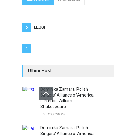
meno giovani.
La poesia
invece è diventata pornografia. È diventata
oscena. Nel nuovo millennio si è registrato
questo scambio di ruoli e di funzioni. Prima di
tutto la
LEGGI
1
Ultimi Post
Dominika Zamara: Polish
Singers' Alliance ofAmerica
e Premio William
Shakespeare
21:20, 02/08/26
Dominika Zamara: Polish
Singers' Alliance ofAmerica