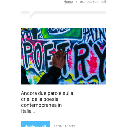
Home
express your self
La pornografia è
Ancora due parole sulla
stata sdoganata
crisi della poesia
ed è ormai
diventata virale,
contemporanea in
anzi di massa. È
Italia...
diventata di fatto
educazione
sessuale per
giovani e
davide morelli
18:39, 11/10/22