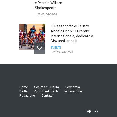
e Premio William
Shakespeare
22:06, 02/08/26
"Il Passaporto di Fausto
Angelo Coppi" il Premio
Internazionale, dedicato a
Giovanni Iannelli
EVENTI
23:24, 24/07/26
RIMINI, PRIMO CONVEGNO
NAZIONALE SUL TEMA "IO
TI ODIO - STORIE DI UOMINI
ODIATI DALLE DONNE"
EVENTI
Home
Società e Cultura
Economia
19:44, 24/07/26
Diritto
Approfondimenti
Innovazione
Redazione
Contatti
Palermo, erogazione buoni
pasto al personale dirigente,
Top
accordo raggiunto tra
l'Azienda Ospedaliera “Villa