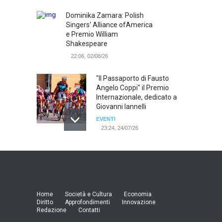
Dominika Zamara: Polish
Singers' Alliance ofAmerica
e Premio William
Shakespeare
22:06, 02/08/26
"Il Passaporto di Fausto
Angelo Coppi" il Premio
Internazionale, dedicato a
Giovanni Iannelli
EVENTI
23:24, 24/07/26
RIMINI, PRIMO CONVEGNO
NAZIONALE SUL TEMA "IO
TI ODIO - STORIE DI UOMINI
ODIATI DALLE DONNE"
EVENTI
Home
Società e Cultura
Economia
19:44, 24/07/26
Diritto
Approfondimenti
Innovazione
Redazione
Contatti