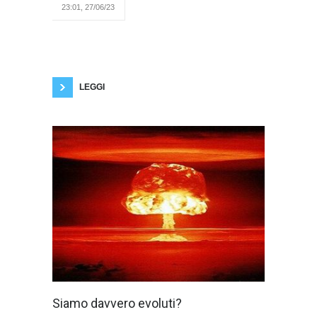
23:01, 27/06/23
pilastro nella realizzazione del Parco delle
Mura di Verona. fonte Lega AmbienteVerona, -
Albino Perolo, uno dei fondatori del circolo di
Legambiente Verona e figura centrale nella
realizzazione del Parco delle Mura di Verona, è
recentemente scomparso. Per
LEGGI
Per Pasolini
Siamo davvero evoluti?
bisognava fare