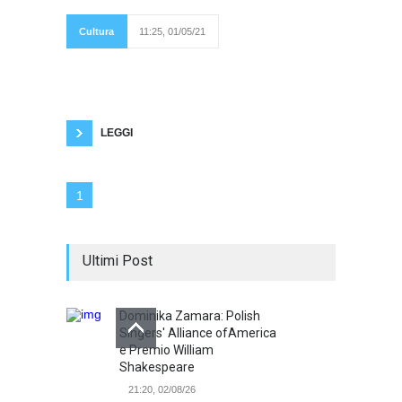
una netta
distinzione tra
sviluppo e
Cultura
11:25, 01/05/21
progresso. Per il
poeta la civiltà dei consumi produceva beni
superflui (sviluppo) e non beni necessari (vero
progresso per Pasolini). Quindi l'unica forma di
progresso avvenuta sarebbe quella scientifica
e non quella socio-economica. I poveri non
hanno ancora beni necessari.
LEGGI
1
Ultimi Post
Dominika Zamara: Polish
Singers' Alliance ofAmerica
e Premio William
Shakespeare
21:20, 02/08/26