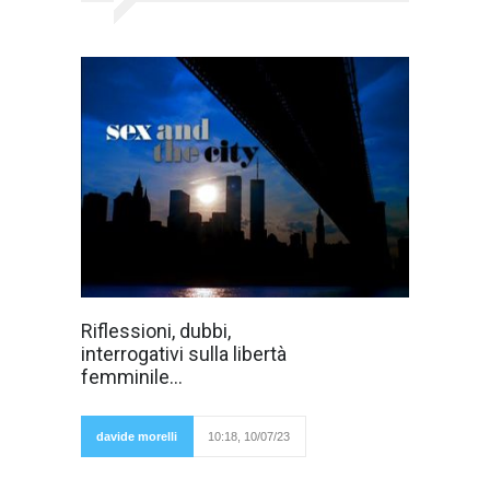
Ma esiste
Riflessioni, dubbi,
davvero la libertà
interrogativi sulla libertà
femminile?
Oppure molte
femminile...
donne si
sentono libere
soltanto
perché
davide morelli
10:18, 10/07/23
possono
ricalcare e scimmiottare le libertà maschili,
imitando gli uomini nelle loro cose peggiori? E