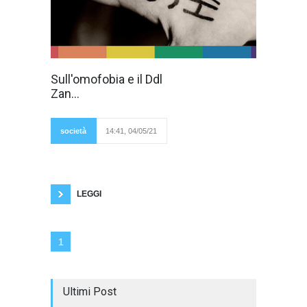
Sull'omofobia si
Sull'omofobia e il Ddl
potrebbero
Zan...
versare fiumi di
inchiostro, ma
preferisco essere
sintetico e (si spera)
società
14:41, 04/05/21
incisivo. I gay sono
stati perseguitati
durante il nazismo (si pensi all'Olocausto) e il
comunismo russo (i Gulag). Attualmente in
nove paesi islamici tra cui Arabia Saudita e Iran
è in vigore la pena di morte.
LEGGI
1
Ultimi Post