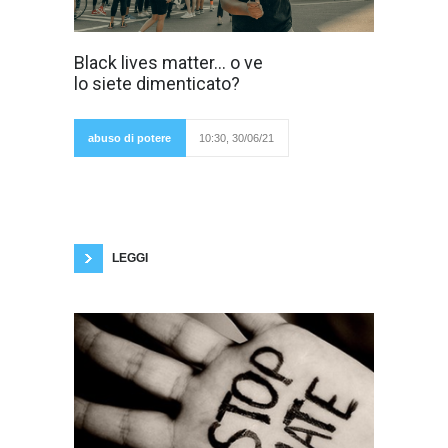
L'episodio
Black lives matter... o ve
sconcertante
lo siete dimenticato?
dello scorso 27
giugno a
Milano è
qualcosa su
abuso di potere
10:30, 30/06/21
cui non
bisogna
tacere. L'abuso di potere messo in atto dalle
forze dell'ordine di Milano contro un gruppo di
ragazzi (chiaramente neri) ci lascia capire –
come se non fosse già abbastanza chiaro –
che l'Italia è tutt'altro che un Paese
LEGGI