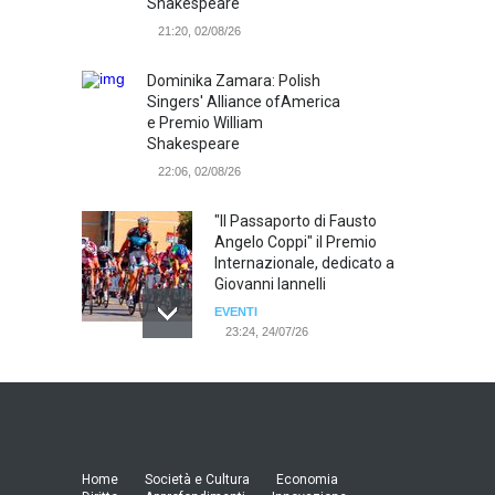
Shakespeare
21:20, 02/08/26
Dominika Zamara: Polish
Singers' Alliance ofAmerica
e Premio William
Shakespeare
22:06, 02/08/26
"Il Passaporto di Fausto
Angelo Coppi" il Premio
Internazionale, dedicato a
Giovanni Iannelli
EVENTI
23:24, 24/07/26
RIMINI, PRIMO CONVEGNO
NAZIONALE SUL TEMA "IO
TI ODIO - STORIE DI UOMINI
ODIATI DALLE DONNE"
EVENTI
Home
Società e Cultura
Economia
19:44, 24/07/26