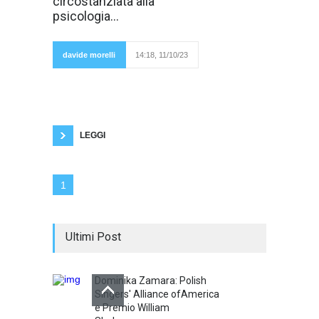
circostanziata alla
"Teoria dinamica
della personalità"
psicologia...
scriveva che i
concetti della
psicologia
erano
davide morelli
14:18, 11/10/23
aristotelici,
nonostante l’utilizzo sempre più affinato e
complesso della statistica. Secondo Lewin i
fenomeni psichici potevano essere ricondotti a
leggi se poteva essere calcolata una media.
Ma Lewin evidenziava anche alcuni limiti delle
LEGGI
1
Ultimi Post
Dominika Zamara: Polish
Singers' Alliance ofAmerica
e Premio William