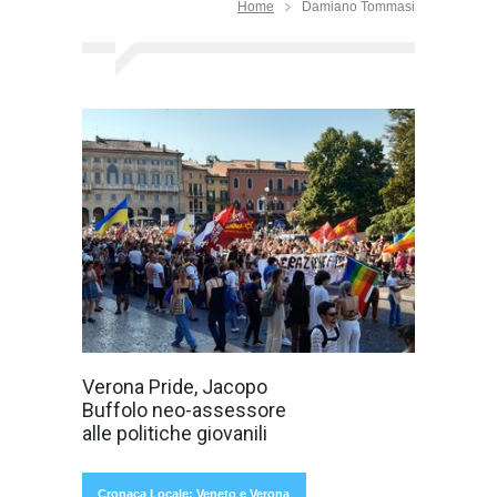
Home
Damiano Tommasi
Nella cornice del
Verona Pride, Jacopo
Verona Pride
Buffolo neo-assessore
2022, dove
migliaia di
alle politiche giovanili
Cronaca Locale: Veneto e Verona