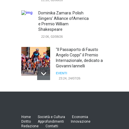
21:20, 02/08/26
Dominika Zamara: Polish
Singers' Alliance ofAmerica
e Premio William
Shakespeare
22:06, 02/08/26
"Il Passaporto di Fausto
Angelo Coppi" il Premio
Internazionale, dedicato a
Giovanni Iannelli
EVENTI
23:24, 24/07/26
RIMINI, PRIMO CONVEGNO
NAZIONALE SUL TEMA "IO
TI ODIO - STORIE DI UOMINI
ODIATI DALLE DONNE"
EVENTI
Home
Società e Cultura
Economia
19:44, 24/07/26
Diritto
Approfondimenti
Innovazione
Redazione
Contatti