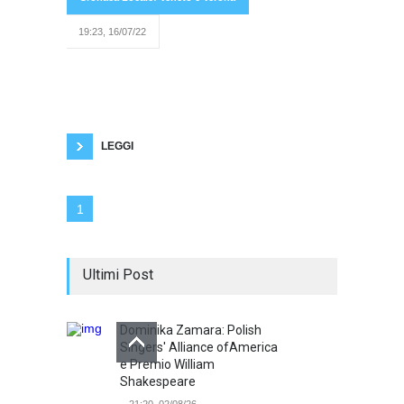
19:23, 16/07/22
persone, per lo più giovani si sono uniti al
corteo organizzato dalle associazioni LGTBQ+
di Verona abbiamo intervistato il futuro
assessore alle politiche giovanili del comune di
Verona, Jacopo Buffolo. Lunedì al primo
consiglio comunale dell'amministrazione
Tommasi verrà prentata la giunta
LEGGI
1
Ultimi Post
Dominika Zamara: Polish
Singers' Alliance ofAmerica
e Premio William
Shakespeare