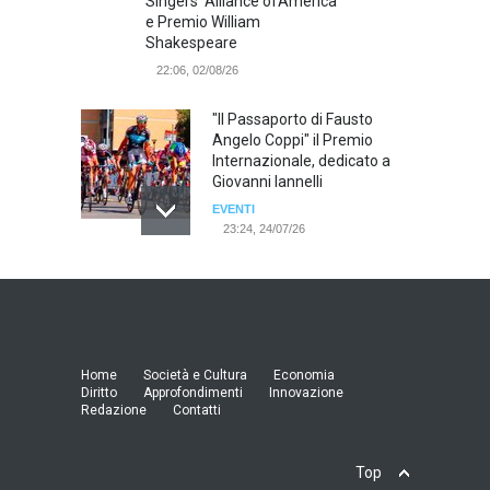
Singers' Alliance ofAmerica
e Premio William
Shakespeare
22:06, 02/08/26
"Il Passaporto di Fausto
Angelo Coppi" il Premio
Internazionale, dedicato a
Giovanni Iannelli
EVENTI
23:24, 24/07/26
RIMINI, PRIMO CONVEGNO
NAZIONALE SUL TEMA "IO
TI ODIO - STORIE DI UOMINI
ODIATI DALLE DONNE"
EVENTI
Home
Società e Cultura
Economia
19:44, 24/07/26
Diritto
Approfondimenti
Innovazione
Redazione
Contatti
Palermo, erogazione buoni
pasto al personale dirigente,
Top
accordo raggiunto tra