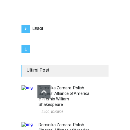
in un evento a Roma. Roma, 21 giugno 2023 -
L'importanza della neurodiversità nel settore
digitale è stata al centro di un evento celebrato
a Roma, promosso da Fondazione Italia
Digitale e Asstel. L'iniziativa, intitolata
“Competenze
LEGGI
1
Ultimi Post
Dominika Zamara: Polish
Singers' Alliance ofAmerica
e Premio William
Shakespeare
21:20, 02/08/26
Dominika Zamara: Polish