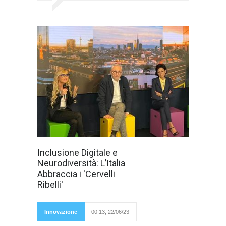
Progetti
Inclusione Digitale e
innovativi per
Neurodiversità: L’Italia
l'integrazione
delle persone
Abbraccia i 'Cervelli
neurodivergenti
Ribelli'
nel settore delle
Innovazione
00:13, 22/06/23
telecomunicazioni e dell'informatica emergono