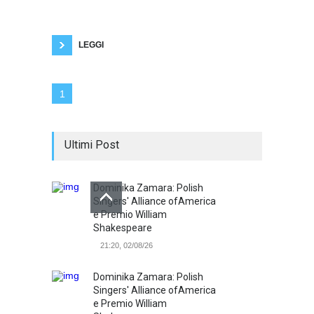
rimuovono dalla mente e si ricordano solo dei
consensi. Se è vero che anche un giudizio
critico risente di una certa parzialità e non è
oggettivo (è
LEGGI
1
Ultimi Post
Dominika Zamara: Polish
Singers' Alliance ofAmerica
e Premio William
Shakespeare
21:20, 02/08/26
Dominika Zamara: Polish
Singers' Alliance ofAmerica
e Premio William