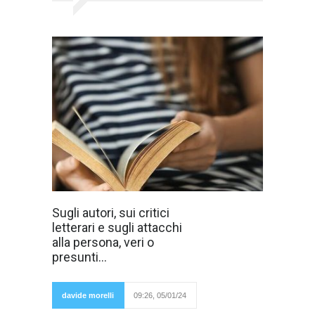
Molti autori sono
Sugli autori, sui critici
suscettibili. Non
letterari e sugli attacchi
accettano
critiche oppure
alla persona, veri o
fanno finta di
presunti...
accettarle, non
ne fanno
tesoro, non
imparano
davide morelli
09:26, 05/01/24
niente da esse
oppure le