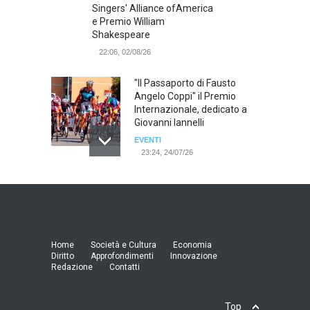
Singers' Alliance ofAmerica
e Premio William
Shakespeare
22:06, 02/08/26
"Il Passaporto di Fausto
Angelo Coppi" il Premio
Internazionale, dedicato a
Giovanni Iannelli
EVENTI
23:24, 24/07/26
RIMINI, PRIMO CONVEGNO
NAZIONALE SUL TEMA "IO
TI ODIO - STORIE DI UOMINI
ODIATI DALLE DONNE"
EVENTI
Home
Società e Cultura
Economia
19:44, 24/07/26
Diritto
Approfondimenti
Innovazione
Redazione
Contatti
Palermo, erogazione buoni
pasto al personale dirigente,
Top