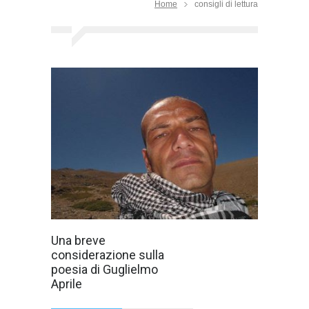
Home
consigli di lettura
Mi sono arrivati
Una breve
tre libri di
considerazione sulla
Guglielmo Aprile.
Avevo già
poesia di Guglielmo
spiluccato alcune
Aprile
sue liriche su
Internet.
Avevo già