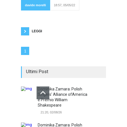
intuito che si
davide morelli
18:57, 05/05/22
trattasse di un
ottimo poeta.
Li lascio lì per qualche minuto sul comodino.
Forse mi dico che rimanderò la lettura di
questi versi. Ho un bel mal di schiena.
LEGGI
1
Ultimi Post
Dominika Zamara: Polish
Singers' Alliance ofAmerica
e Premio William
Shakespeare
21:20, 02/08/26
Dominika Zamara: Polish