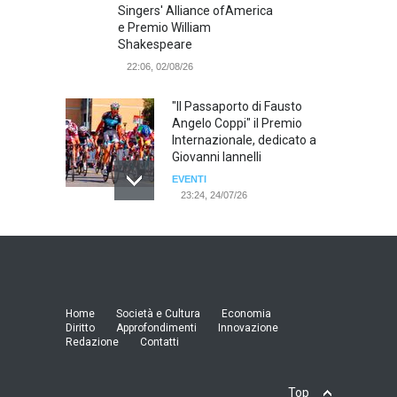
Singers' Alliance ofAmerica
e Premio William
Shakespeare
22:06, 02/08/26
"Il Passaporto di Fausto
Angelo Coppi" il Premio
Internazionale, dedicato a
Giovanni Iannelli
EVENTI
23:24, 24/07/26
RIMINI, PRIMO CONVEGNO
NAZIONALE SUL TEMA "IO
TI ODIO - STORIE DI UOMINI
ODIATI DALLE DONNE"
EVENTI
Home
Società e Cultura
Economia
19:44, 24/07/26
Diritto
Approfondimenti
Innovazione
Redazione
Contatti
Palermo, erogazione buoni
pasto al personale dirigente,
Top