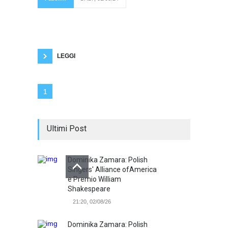
aveva mutuato
questo termine dalla biologia; per lui le
variazioni dei costumi e dei modi di essere
degli italiani le decidevano nei consigli di
amministrazione e le fissazioni avvenivano
quotidianamente tramite i programmi e le
pubblicità televisive. Pasolini
LEGGI
1
Ultimi Post
Dominika Zamara: Polish
Singers' Alliance ofAmerica
e Premio William
Shakespeare
21:20, 02/08/26
Dominika Zamara: Polish