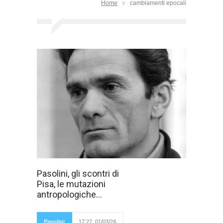
Home
cambiamenti epocali
Pasolini negli
Pasolini, gli scontri di
“Scritti corsari”
Pisa, le mutazioni
trattava della
mutazione
antropologiche...
antropologica
dovuta
all'omologazione
televisiva. Pasolini
Pasolini
17:27, 01/03/24