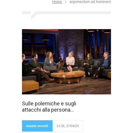
Home
argomentum ad hominem
In Italia c'è un
Sulle polemiche e sugli
vizio o un
attacchi alla persona...
malcostume
diffuso
secondo cui in
una
davide morelli
13:39, 27/04/24
discussione o
polemica si