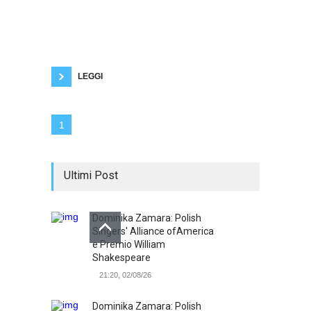
finisce sempre per attaccare la persona. Già
nell'antichità era una strategia retorica,
chiamata argumentum ad hominem. È la cosa
più facile. Più impegnativo sarebbe
controbattere alle argomentazioni
dell'avversario con altre idee e altre
LEGGI
1
Ultimi Post
Dominika Zamara: Polish
Singers' Alliance ofAmerica
e Premio William
Shakespeare
21:20, 02/08/26
Dominika Zamara: Polish