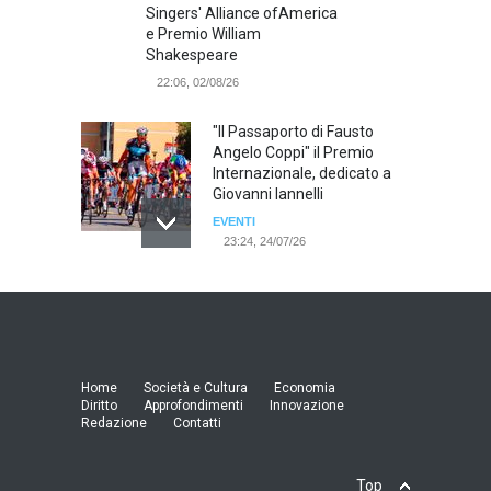
Singers' Alliance ofAmerica
e Premio William
Shakespeare
22:06, 02/08/26
"Il Passaporto di Fausto
Angelo Coppi" il Premio
Internazionale, dedicato a
Giovanni Iannelli
EVENTI
23:24, 24/07/26
RIMINI, PRIMO CONVEGNO
NAZIONALE SUL TEMA "IO
TI ODIO - STORIE DI UOMINI
ODIATI DALLE DONNE"
EVENTI
Home
Società e Cultura
Economia
19:44, 24/07/26
Diritto
Approfondimenti
Innovazione
Redazione
Contatti
Palermo, erogazione buoni
pasto al personale dirigente,
Top