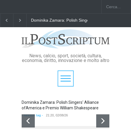
Dominika Zamara: Polish Singers' Alliance ofAmerica
News, calcio, sport, società, cultura,
economia, diritto, innovazione e molto altro
Dominika Zamara: Polish Singers' Alliance
Domini
ofAmerica e Premio William Shakespeare
ofAmer
- nessun tag -
21:20, 02/08/26
- nessun