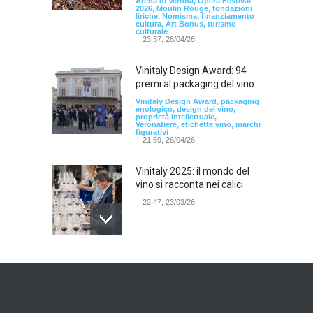
Arena di Verona, Opera Festival
2026, Moulin Rouge, fondazioni
liriche, Nomisma, finanziamento
cultura, Art Bonus, turismo
culturale
23:37, 26/04/26
Vinitaly Design Award: 94
premi al packaging del vino
Vinitaly Design Award, packaging
enologico, design del vino,
proprietà intellettuale,
Veronafiere, etichette vino, marchi
figurativi
21:59, 26/04/26
Vinitaly 2025: il mondo del
vino si racconta nei calici
22:47, 23/03/26
Model Expo Italy 2025 a
Verona: la ventesima
edizione della grande fiera
del modellismo