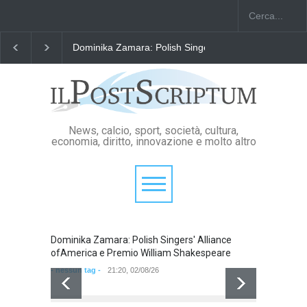
Dominika Zamara: Polish Singers' Alliance ofAmerica
News, calcio, sport, società, cultura,
economia, diritto, innovazione e molto altro
Dominika Zamara: Polish Singers' Alliance
Domini
ofAmerica e Premio William Shakespeare
ofAmer
- nessun tag -
21:20, 02/08/26
- nessun