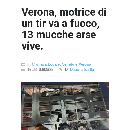
Verona, motrice di
un tir va a fuoco,
13 mucche arse
vive.
In
Cronaca Locale: Veneto e Verona
16:38, 03/09/22
Di
Debora Saitta