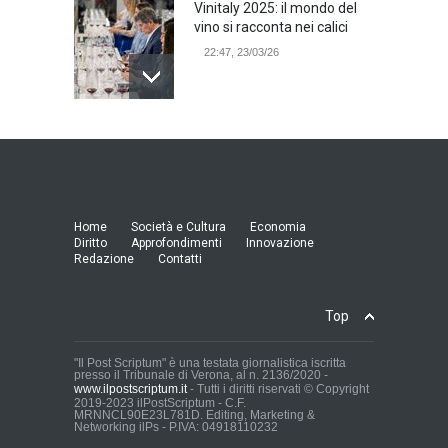
Vinitaly 2025: il mondo del
vino si racconta nei calici
22:47, 23/03/26
Model Expo Italy 2025 a
Verona: la ventesima
edizione della grande fiera
del modellismo
21:25, 04/03/26
Home
Società e Cultura
Economia
Diritto
Approfondimenti
Innovazione
Redazione
Contatti
Verona Domani, aumenta il
radicamento sul territorio
provinciale
Top
Cronaca Locale: Veneto e Verona
23:19, 27/06/23
"Il Post Scriptum" è una testata giornalistica iscritta
presso il Tribunale di Verona, al n. 2136/2020 -
www.ilpostscriptum.it
- Tutti i diritti riservati © Copyright
In Memoria di Albino Perolo:
2019-2023 ilPostScriptum - C.F.
MRNNCL90E23L781D. Editing, Marketing &
L'Uomo che ha reso
Networking ilPs - P.IVA: 04918110232
possibile il Parco delle Mura