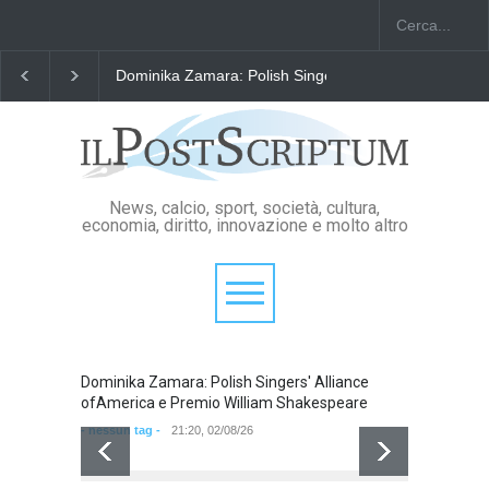
Dominika Zamara: Polish Singers' Alliance ofAmerica
News, calcio, sport, società, cultura,
economia, diritto, innovazione e molto altro
Dominika Zamara: Polish Singers' Alliance
Domini
ofAmerica e Premio William Shakespeare
ofAmer
- nessun tag -
21:20, 02/08/26
- nessun