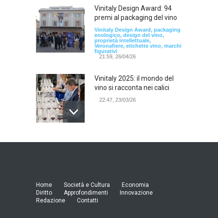
Vinitaly Design Award: 94
premi al packaging del vino
Vinitaly Design Award, packaging
enologico, design del vino,
proprietà intellettuale,
Veronafiere, etichette vino, marchi
figurativi
21:59, 26/04/26
Vinitaly 2025: il mondo del
vino si racconta nei calici
22:47, 23/03/26
Model Expo Italy 2025 a
Verona: la ventesima
edizione della grande fiera
del modellismo
21:25, 04/03/26
Home
Società e Cultura
Economia
Diritto
Approfondimenti
Innovazione
Redazione
Contatti
Verona Domani, aumenta il
radicamento sul territorio