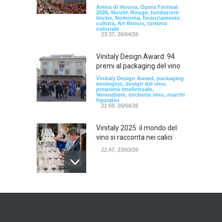
Arena di Verona, Opera Festival
2026, Moulin Rouge, fondazioni
liriche, Nomisma, finanziamento
cultura, Art Bonus, turismo
culturale
23:37, 26/04/26
Vinitaly Design Award: 94
premi al packaging del vino
Vinitaly Design Award, packaging
enologico, design del vino,
proprietà intellettuale,
Veronafiere, etichette vino, marchi
figurativi
21:59, 26/04/26
Vinitaly 2025: il mondo del
vino si racconta nei calici
22:47, 23/03/26
Model Expo Italy 2025 a
Verona: la ventesima
edizione della grande fiera
del modellismo