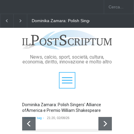
Dominika Zamara: Polish Singers' Alliance ofAmerica
News, calcio, sport, società, cultura,
economia, diritto, innovazione e molto altro
Dominika Zamara: Polish Singers' Alliance
Domini
ofAmerica e Premio William Shakespeare
ofAmer
- nessun tag -
21:20, 02/08/26
- nessun