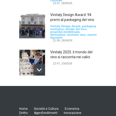
culturale
23:37, 26/04/26
Vinitaly Design Award: 94
premi al packaging del vino
Vinitaly Design Award, packaging
enologico, design del vino,
proprietà intellettuale,
Veronafiere, etichette vino, marchi
figurativi
21:59, 26/04/26
Vinitaly 2025: il mondo del
vino si racconta nei calici
22:47, 23/03/26
Model Expo Italy 2025 a
Verona: la ventesima
edizione della grande fiera
del modellismo
21:25, 04/03/26
Home
Società e Cultura
Economia
Diritto
Approfondimenti
Innovazione