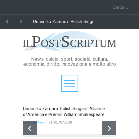
Dominika Zamara: Polish Singers' Alliance ofAmerica
News, calcio, sport, società, cultura,
economia, diritto, innovazione e molto altro
Dominika Zamara: Polish Singers' Alliance
Domini
ofAmerica e Premio William Shakespeare
ofAmer
- nessun tag -
21:20, 02/08/26
- nessun