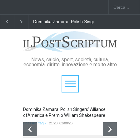
Dominika Zamara: Polish Singers' Alliance ofAmerica e
News, calcio, sport, società, cultura,
economia, diritto, innovazione e molto altro
Dominika Zamara: Polish Singers' Alliance
Domini
ofAmerica e Premio William Shakespeare
ofAmer
- nessun tag -
21:20, 02/08/26
- nessun