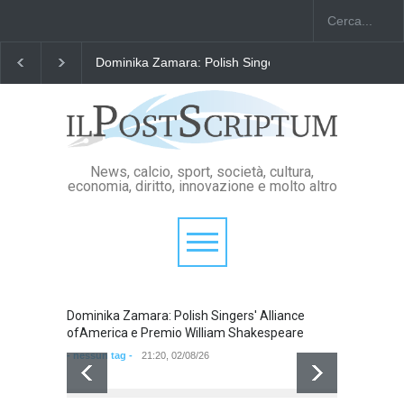
Dominika Zamara: Polish Singers' Alliance ofAmerica
News, calcio, sport, società, cultura,
economia, diritto, innovazione e molto altro
Dominika Zamara: Polish Singers' Alliance
Domini
ofAmerica e Premio William Shakespeare
ofAmer
- nessun tag -
21:20, 02/08/26
- nessun