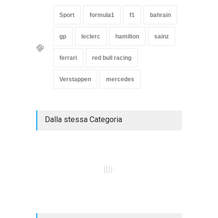
Sport
formula1
f1
bahrain
gp
leclerc
hamilton
sainz
ferrari
red bull racing
Verstappen
mercedes
Dalla stessa Categoria