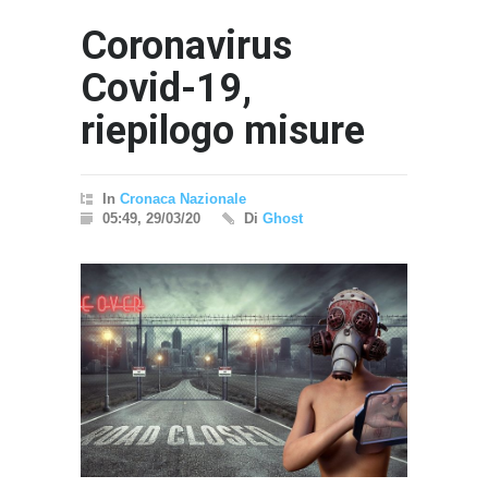
Coronavirus
Covid-19,
riepilogo misure
In
Cronaca Nazionale
"Il Pas
05:49, 29/03/20
Di
Ghost
Interna
- nessun