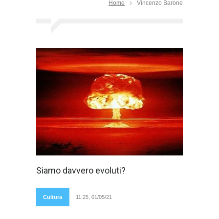
Home
Vincenzo Barone
Per Pasolini
Siamo davvero evoluti?
bisognava fare
una netta
distinzione tra
sviluppo e
Cultura
11:25, 01/05/21
progresso. Per il
poeta la civiltà dei consumi produceva beni
superflui (sviluppo) e non beni necessari (vero