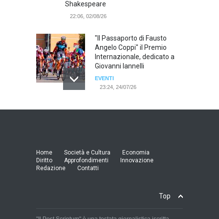
Shakespeare
22:06, 02/08/26
"Il Passaporto di Fausto
Angelo Coppi" il Premio
Internazionale, dedicato a
Giovanni Iannelli
EVENTI
23:24, 24/07/26
RIMINI, PRIMO CONVEGNO
NAZIONALE SUL TEMA "IO
TI ODIO - STORIE DI UOMINI
ODIATI DALLE DONNE"
EVENTI
Home
Società e Cultura
Economia
19:44, 24/07/26
Diritto
Approfondimenti
Innovazione
Redazione
Contatti
Palermo, erogazione buoni
pasto al personale dirigente,
Top
accordo raggiunto tra
l'Azienda Ospedaliera “Villa
Sofia - Cervello” e le