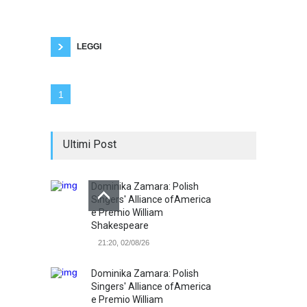
progresso per Pasolini). Quindi l'unica forma di
progresso avvenuta sarebbe quella scientifica
e non quella socio-economica. I poveri non
hanno ancora beni necessari.
LEGGI
1
Ultimi Post
Dominika Zamara: Polish
Singers' Alliance ofAmerica
e Premio William
Shakespeare
21:20, 02/08/26
Dominika Zamara: Polish
Singers' Alliance ofAmerica
e Premio William