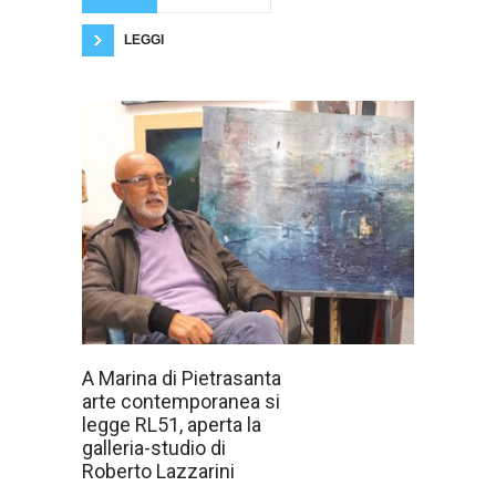
LEGGI
La notizia che si
A Marina di Pietrasanta
legge
arte contemporanea si
avvicinandoci
all'Estate
legge RL51, aperta la
dell'arte
galleria-studio di
contemporanea
è la recente
Roberto Lazzarini
apertura