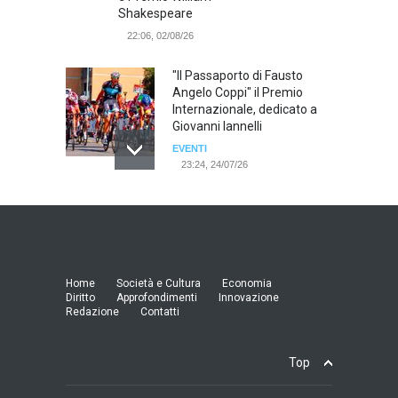
Shakespeare
22:06, 02/08/26
"Il Passaporto di Fausto
Angelo Coppi" il Premio
Internazionale, dedicato a
Giovanni Iannelli
EVENTI
23:24, 24/07/26
RIMINI, PRIMO CONVEGNO
NAZIONALE SUL TEMA "IO
TI ODIO - STORIE DI UOMINI
ODIATI DALLE DONNE"
EVENTI
Home
Società e Cultura
Economia
19:44, 24/07/26
Diritto
Approfondimenti
Innovazione
Redazione
Contatti
Palermo, erogazione buoni
pasto al personale dirigente,
Top
accordo raggiunto tra
l'Azienda Ospedaliera “Villa