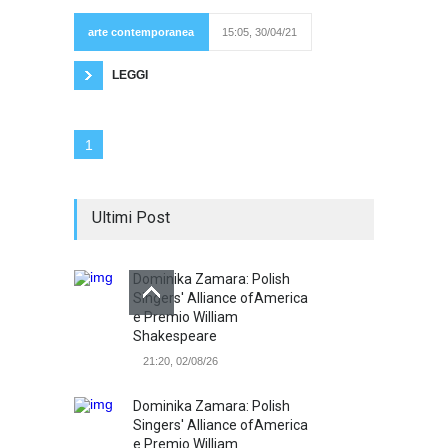
al
pubblico
della RL
arte contemporanea
15:05, 30/04/21
51
LEGGI
1
Ultimi Post
Dominika Zamara: Polish
Singers' Alliance ofAmerica
e Premio William
Shakespeare
21:20, 02/08/26
Dominika Zamara: Polish
Singers' Alliance ofAmerica
e Premio William