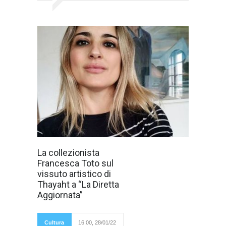
Il vissuto creativo
La collezionista
di Ernesto
Francesca Toto sul
Michahelles, in
arte Thayaht,
vissuto artistico di
incontra la
Thayaht a “La Diretta
Versilia agli inizi
degli anni venti,
Aggiornata”
abbracciando
Marina di
Pietrasanta,
Cultura
16:00, 28/01/22