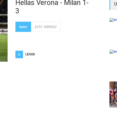
Hellas Verona - Milan 1-
U
3
Domenica 8 Maggio
2022, Verona Tonali
trascina il Milan alla
Sport
12:57, 09/05/22
vittoria più importante
della stagione, doppietta
e gol annullato; Leao è incontenibile, rossoneri più
vicini allo scudetto. Fotogallery a cura di Luca
Taddeo Verona che lotta fino alla fine, con grande
orgoglio, ma non basta. Splendida combinazione
Caprari, Lazovic, Faraoni
LEGGI