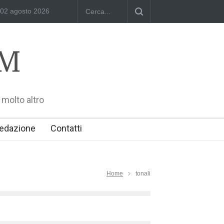
02 agosto 2026
Dominika Zamara: Polish Singers' Alliance ofAmerica e Premio Will
 molto altro
edazione
Contatti
Home
tonali