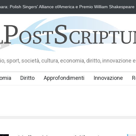
ra: Polish Singers' Alliance ofAmerica e Premio William Shakespeare
o, sport, società, cultura, economia, diritto, innovazione e
omia
Diritto
Approfondimenti
Innovazione
R