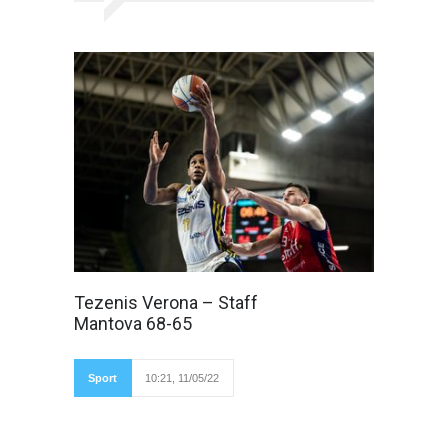
Verona, AGSM
Tezenis Verona – Staff
Forum 10
Mantova 68-65
maggio 2022
Tezenis vince anche
gara 2 e porta la serie
sul 2-0 Tezenis
Sport
10:21, 11/05/22
Verona – Staff
Mantova 68-65 (15-
17, 16-22, 20-16, 17-10), Fotogallery di Luca
Taddeo Finale infuocato, l'arbitro Bartoli preso
a caldi da Negri, il patron di Mantova. Non