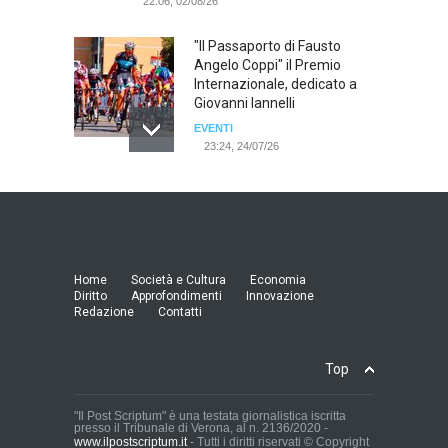
22:06, 02/08/26
"Il Passaporto di Fausto
Angelo Coppi" il Premio
Internazionale, dedicato a
Giovanni Iannelli
EVENTI
23:24, 24/07/26
RIMINI, PRIMO CONVEGNO
NAZIONALE SUL TEMA "IO
TI ODIO - STORIE DI UOMINI
ODIATI DALLE DONNE"
EVENTI
Home
Società e Cultura
Economia
19:44, 24/07/26
Diritto
Approfondimenti
Innovazione
Redazione
Contatti
Palermo, erogazione buoni
pasto al personale dirigente,
Top
accordo raggiunto tra
l'Azienda Ospedaliera “Villa
Sofia - Cervello” e le
"Il Post Scriptum" è una testata giornalistica iscritta
presso il Tribunale di Verona, al n. 2136/2020 -
organizzazioni sindacali
www.ilpostscriptum.it
- Tutti i diritti riservati © Copyright