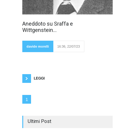
Di intellettuali
Aneddoto su Sraffa e
italiani come
Wittgenstein...
l'economista
Piero Sraffa
oggi non ne
esistono più.
davide morelli
16:36, 22/07/23
Schivo e
riservato riuscì
nel corso della sua vita a fare discussioni
intellettuali con i più grandi personaggi del'900.
Tuttavia non ne fece mai vanto nel corso della
sua esistenza. Perfino con gli amici più intimi
ne parlava
LEGGI
1
Ultimi Post