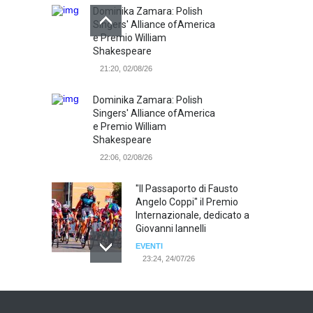
Dominika Zamara: Polish
Singers' Alliance ofAmerica
e Premio William
Shakespeare
21:20, 02/08/26
Dominika Zamara: Polish
Singers' Alliance ofAmerica
e Premio William
Shakespeare
22:06, 02/08/26
"Il Passaporto di Fausto
Angelo Coppi" il Premio
Internazionale, dedicato a
Giovanni Iannelli
EVENTI
23:24, 24/07/26
RIMINI, PRIMO CONVEGNO
NAZIONALE SUL TEMA "IO