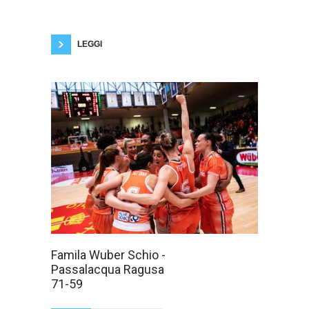
basket femminile. Fotogallery Luca Taddeo
Kitija Laksa vince il titolo di MVP, terzo in una
stagione per lei che ha conquistato lo stesso
titolo anche
LEGGI
Schio vince Gara
Famila Wuber Schio -
3 e vola in finale
Passalacqua Ragusa
contro la Virtus
Bologna;
71-59
Fotogallery di
Luca Taddeo