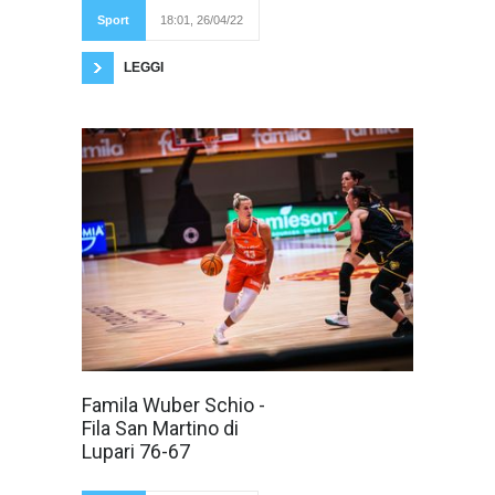
Sport
18:01, 26/04/22
LEGGI
Schio vince 76 a
Famila Wuber Schio -
67 la gara di
Fila San Martino di
ritorno e approda
alle semifinali
Lupari 76-67
scudetto, dopo
aver vinto gara 1 per
56 a 86 in casa delle