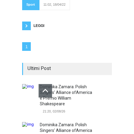
lupe. Fotogallery a
Sport
11:02, 18/04/22
cura di Luca Taddeo
Laksa e Andrè trascinano le scledensi, uniche
due giocatrici in doppia cifra. Stasera ore 20:00
andrà
LEGGI
1
Ultimi Post
Dominika Zamara: Polish
Singers' Alliance ofAmerica
e Premio William
Shakespeare
21:20, 02/08/26
Dominika Zamara: Polish
Singers' Alliance ofAmerica