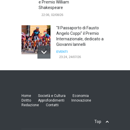
e Premio William
Shakespeare
22:06, 02/08/26
"Il Passaporto di Fausto
Angelo Coppi" il Premio
Internazionale, dedicato a
Giovanni Iannelli
EVENTI
23:24, 24/07/26
RIMINI, PRIMO CONVEGNO
NAZIONALE SUL TEMA "IO
TI ODIO - STORIE DI UOMINI
ODIATI DALLE DONNE"
EVENTI
Home
Società e Cultura
Economia
19:44, 24/07/26
Diritto
Approfondimenti
Innovazione
Redazione
Contatti
Palermo, erogazione buoni
pasto al personale dirigente,
Top
accordo raggiunto tra
l'Azienda Ospedaliera “Villa