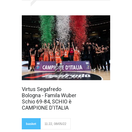
Il Famila Wuber
Virtus Segafredo
Schio è
Bologna - Famila Wuber
CAMPIONE
D'ITALIA per
Schio 69-84, SCHIO è
l'undicesima
CAMPIONE D'ITALIA
volta nella sua
storia; scudetto
ottenuto in un
Paladozza tutto
basket
11:22, 08/05/22
esaurito, una serata
magnifica per il