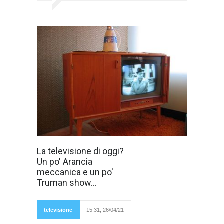
La televisione più
La televisione di oggi?
di ogni altro
Un po' Arancia
mezzo di
meccanica e un po'
Truman show...
rappresentazione
ci narra il mondo
odierno, anche
televisione
15:31, 26/04/21
se Internet è
sempre più