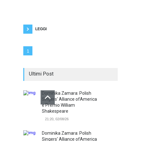
utilizzato, soprattutto dai giovani. Per
sgombrare il campo da ogni equivoco oggi
domina ancora incontrastata la televisione
generalista. Utilizzare il telecomando è il modo
più semplice che abbiamo per rapportarci
LEGGI
1
Ultimi Post
Dominika Zamara: Polish
Singers' Alliance ofAmerica
e Premio William
Shakespeare
21:20, 02/08/26
Dominika Zamara: Polish
Singers' Alliance ofAmerica