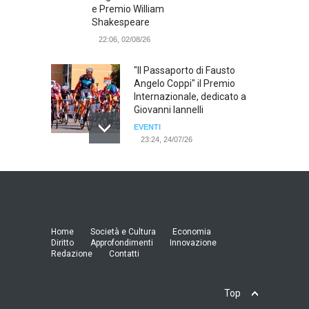
e Premio William
Shakespeare
22:06, 02/08/26
"Il Passaporto di Fausto
Angelo Coppi" il Premio
Internazionale, dedicato a
Giovanni Iannelli
EVENTI
23:24, 24/07/26
RIMINI, PRIMO CONVEGNO
NAZIONALE SUL TEMA "IO
TI ODIO - STORIE DI UOMINI
ODIATI DALLE DONNE"
EVENTI
Home
Società e Cultura
Economia
19:44, 24/07/26
Diritto
Approfondimenti
Innovazione
Redazione
Contatti
Palermo, erogazione buoni
pasto al personale dirigente,
Top
accordo raggiunto tra