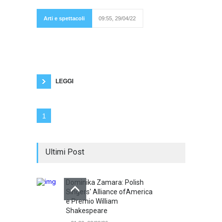
Arti e spettacoli
09:55, 29/04/22
dall'atmosfera fiabesca illustrata dalla pittura di
Ji Yeon Lee che originaria di Seul sta
attraversando un soggiorno formativo presso
l'Accademia delle Belle Arti di Carrara. La
rubrica Instagram, a cura di Piero Garibaldi, si
calerà alle 19 nelle realizzazioni di una
LEGGI
1
Ultimi Post
Dominika Zamara: Polish
Singers' Alliance ofAmerica
e Premio William
Shakespeare