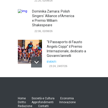
21:20, 02/08/26
Dominika Zamara: Polish
Singers' Alliance ofAmerica
e Premio William
Shakespeare
22:06, 02/08/26
"Il Passaporto di Fausto
Angelo Coppi" il Premio
Internazionale, dedicato a
Giovanni Iannelli
EVENTI
23:24, 24/07/26
RIMINI, PRIMO CONVEGNO
NAZIONALE SUL TEMA "IO
TI ODIO - STORIE DI UOMINI
ODIATI DALLE DONNE"
EVENTI
Home
Società e Cultura
Economia
19:44, 24/07/26
Diritto
Approfondimenti
Innovazione
Redazione
Contatti