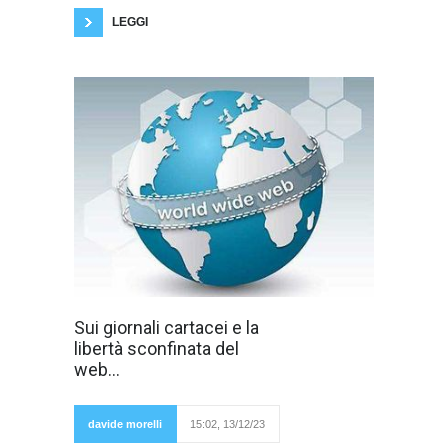
LEGGI
Aveva ragione
Sui giornali cartacei e la
Grillo quando
libertà sconfinata del
diceva che
dovevano finire i
web...
finanziamenti
pubblici ai
quotidiani
cartacei, che
davide morelli
15:02, 13/12/23
ammontano a