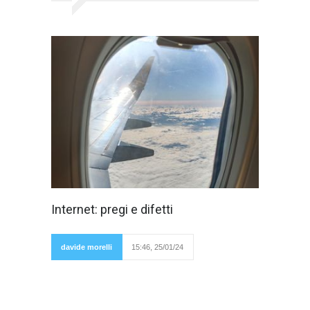
Vent'anni fa
Internet: pregi e difetti
Internet era
per pochi; i
modem erano
lenti, c'erano
davide morelli
15:46, 25/01/24
tanti tempi
morti, la navigazione non era illimitata. Fino al
2006, in cui hanno iniziato a diffondersi i siti di
porno sharing, la pornografia era a
pagamento. Le fashion blogger allora non
erano ancora ricche e famose, ma scrivevano