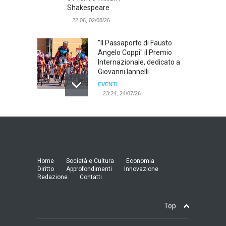
Shakespeare
22:06, 02/08/26
"Il Passaporto di Fausto
Angelo Coppi" il Premio
Internazionale, dedicato a
Giovanni Iannelli
EVENTI
23:24, 24/07/26
RIMINI, PRIMO CONVEGNO
NAZIONALE SUL TEMA "IO
TI ODIO - STORIE DI UOMINI
ODIATI DALLE DONNE"
EVENTI
Home
Società e Cultura
Economia
19:44, 24/07/26
Diritto
Approfondimenti
Innovazione
Redazione
Contatti
Palermo, erogazione buoni
pasto al personale dirigente,
Top
accordo raggiunto tra
l'Azienda Ospedaliera “Villa