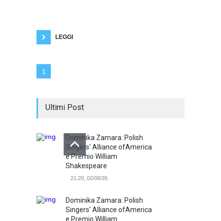
milioni e milioni di euro? Forse era esagerato,
ma un fondo di verità c'era eccome. Decenni fa
gli anziani compravano il giornale anche per
vedere chi era morto nella loro città. Per
Heidegger
LEGGI
1
Ultimi Post
Dominika Zamara: Polish
Singers' Alliance ofAmerica
e Premio William
Shakespeare
21:20, 02/08/26
Dominika Zamara: Polish
Singers' Alliance ofAmerica
e Premio William