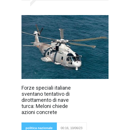
fonte:internetUn
Forze speciali italiane
gruppo di
sventano tentativo di
migranti
irregolari tenta di
dirottamento di nave
prendere il
turca: Meloni chiede
controllo di una
nave cargo
azioni concrete
turca:
l'intervento
tempestivo
delle forze
politica nazionale
00:16, 10/06/23