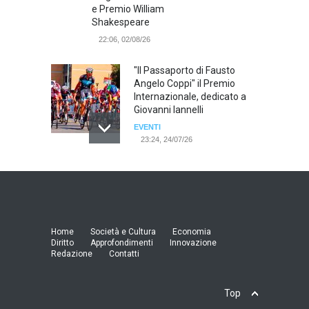
e Premio William
Shakespeare
22:06, 02/08/26
"Il Passaporto di Fausto
Angelo Coppi" il Premio
Internazionale, dedicato a
Giovanni Iannelli
EVENTI
23:24, 24/07/26
RIMINI, PRIMO CONVEGNO
NAZIONALE SUL TEMA "IO
TI ODIO - STORIE DI UOMINI
ODIATI DALLE DONNE"
EVENTI
Home
Società e Cultura
Economia
19:44, 24/07/26
Diritto
Approfondimenti
Innovazione
Redazione
Contatti
Palermo, erogazione buoni
pasto al personale dirigente,
Top
accordo raggiunto tra