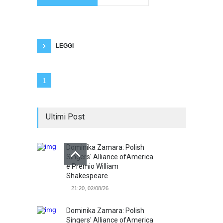
speciali
italiane evita il peggio. La Presidente del
Consiglio, Giorgia Meloni, sottolinea la
necessità di una politica migratoria europea più
efficace. Napoli, 9 giugno 2023 - Un tentativo di
dirottamento
LEGGI
1
Ultimi Post
Dominika Zamara: Polish
Singers' Alliance ofAmerica
e Premio William
Shakespeare
21:20, 02/08/26
Dominika Zamara: Polish
Singers' Alliance ofAmerica