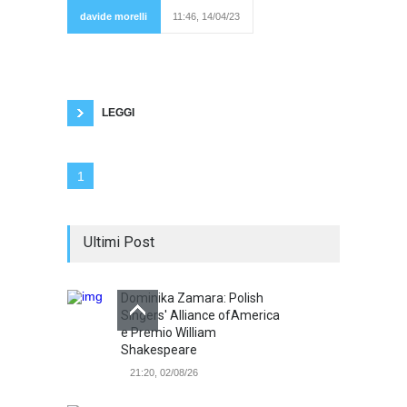
narrazione che
davide morelli
11:46, 14/04/23
interessa alla
gente sono i
video porno: infranarrazione, nessuna trama e
viene anche eliminata ogni noia (almeno
apparentemente) o almeno ogni elemento
ridondante, andando subito alla sostanza.
Quei
LEGGI
1
Ultimi Post
Dominika Zamara: Polish
Singers' Alliance ofAmerica
e Premio William
Shakespeare
21:20, 02/08/26