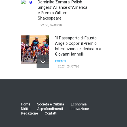
Dominika Zamara: Polish
Singers' Alliance ofAmerica
e Premio William
Shakespeare
22:06, 02/08/26
"Il Passaporto di Fausto
Angelo Coppi" il Premio
Internazionale, dedicato a
Giovanni Iannelli
EVENTI
23:24, 24/07/26
RIMINI, PRIMO CONVEGNO
NAZIONALE SUL TEMA "IO
TI ODIO - STORIE DI UOMINI
ODIATI DALLE DONNE"
EVENTI
Home
Società e Cultura
Economia
19:44, 24/07/26
Diritto
Approfondimenti
Innovazione
Redazione
Contatti
Palermo, erogazione buoni
pasto al personale dirigente,