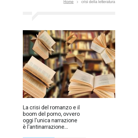
Home
crisi della letteratura
La realtà è che a
La crisi del romanzo e il
nessuno
boom del porno, ovvero
interessa più il
romanzo perché
oggi l'unica narrazione
è fuori luogo, è
è l'antinarrazione...
un lavoro quasi
"inutile".
L'unica