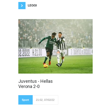
LEGGI
Allo "Juventus
Juventus - Hellas
Stadium" cade il
Verona 2-0
Verona, a segno
Vlahovic(13') e
Zakaria(61').
Fotogallery di Luca
Sport
21:02, 07/02/22
Taddeo Primo tempo
intenso, il gol a
freddo di Vlahovic costringe il Verona ad alzare