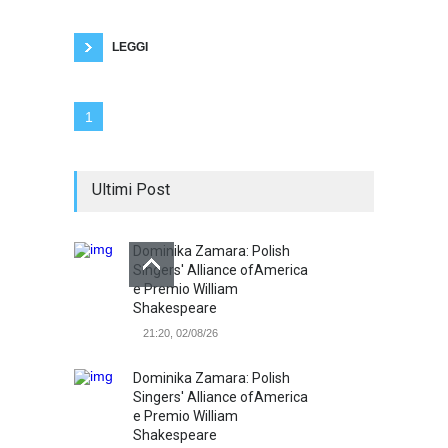
i ritmi. Nel secondo tempo la Juve amministra il
vantaggio, chiudendosi bene in difesa, grande
prova di Chiellini e
LEGGI
1
Ultimi Post
Dominika Zamara: Polish
Singers' Alliance ofAmerica
e Premio William
Shakespeare
21:20, 02/08/26
Dominika Zamara: Polish
Singers' Alliance ofAmerica
e Premio William
Shakespeare