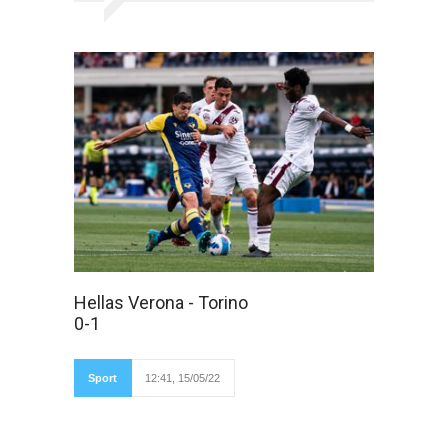
Verona,
Hellas Verona - Torino
14.05.2022 Si
0-1
congeda dal suo
pubblico con una
sconfitta la squadra di
Tudor. Partita da fine
Sport
12:41, 15/05/22
stagione, ritmo basso
e poche emozioni; la
risolve un eurogol di Brekalo. Fotogallery di
Luca Taddeo Partita che vede il ritorno di Juric
al Bentegodi, no nessun tappetto rosso per il