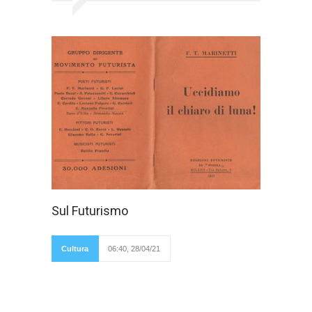
Filippo Tommaso
Sul Futurismo
Marinetti scrisse:
“Quando avremo
quarant’anni altri
uomini e più validi di
Cultura
06:40, 28/04/21
noi ci gettino pure
nel cestino come manoscritti inutili". Molto
probabilmente Marinetti, fondatore del
Futurismo, quando scrisse questa frase voleva
solo provocare. Per rendere più popolare il suo
movimento d’avanguardia scrisse molti