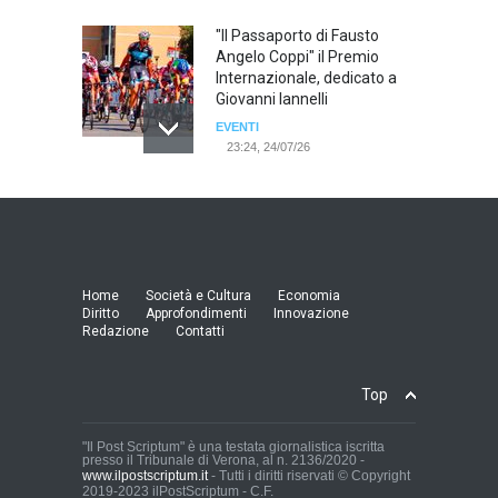
"Il Passaporto di Fausto
Angelo Coppi" il Premio
Internazionale, dedicato a
Giovanni Iannelli
EVENTI
23:24, 24/07/26
RIMINI, PRIMO CONVEGNO
NAZIONALE SUL TEMA "IO
TI ODIO - STORIE DI UOMINI
ODIATI DALLE DONNE"
EVENTI
Home
Società e Cultura
Economia
19:44, 24/07/26
Diritto
Approfondimenti
Innovazione
Redazione
Contatti
Palermo, erogazione buoni
pasto al personale dirigente,
Top
accordo raggiunto tra
l'Azienda Ospedaliera “Villa
Sofia - Cervello” e le
"Il Post Scriptum" è una testata giornalistica iscritta
presso il Tribunale di Verona, al n. 2136/2020 -
organizzazioni sindacali
www.ilpostscriptum.it
- Tutti i diritti riservati © Copyright
della dirigenza sanitaria.
2019-2023 ilPostScriptum - C.F.