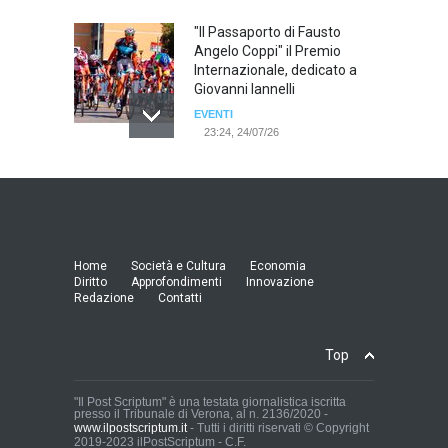
"Il Passaporto di Fausto
Angelo Coppi" il Premio
Internazionale, dedicato a
Giovanni Iannelli
EVENTI
23:24, 24/07/26
RIMINI, PRIMO CONVEGNO
NAZIONALE SUL TEMA "IO
TI ODIO - STORIE DI UOMINI
ODIATI DALLE DONNE"
EVENTI
Home
Società e Cultura
Economia
19:44, 24/07/26
Diritto
Approfondimenti
Innovazione
Redazione
Contatti
Palermo, erogazione buoni
pasto al personale dirigente,
Top
accordo raggiunto tra
l'Azienda Ospedaliera “Villa
Sofia - Cervello” e le
"Il Post Scriptum" è una testata giornalistica iscritta
presso il Tribunale di Verona, al n. 2136/2020 -
organizzazioni sindacali
www.ilpostscriptum.it
- Tutti i diritti riservati © Copyright
della dirigenza sanitaria.
2019-2023 ilPostScriptum - C.F.