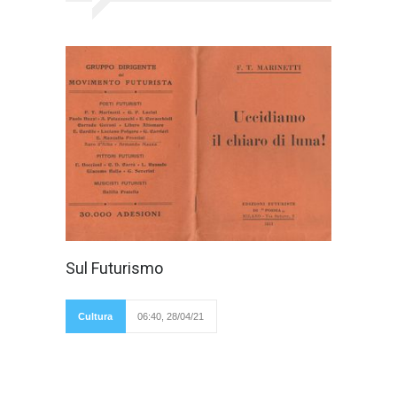
Filippo Tommaso
Sul Futurismo
Marinetti scrisse:
“Quando avremo
quarant’anni altri
uomini e più validi di
Cultura
06:40, 28/04/21
noi ci gettino pure
nel cestino come manoscritti inutili". Molto
probabilmente Marinetti, fondatore del
Futurismo, quando scrisse questa frase voleva
solo provocare. Per rendere più popolare il suo
movimento d’avanguardia scrisse molti