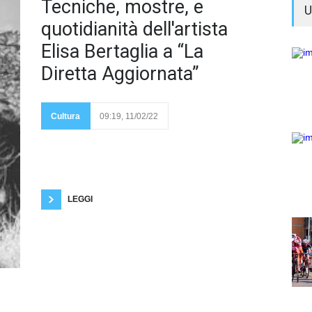
Il
Tecniche, mostre, e
U
vissuto
quotidianità dell'artista
Elisa Bertaglia a “La
Diretta Aggiornata”
espositivo,
caratterizzato da
progetti, che racconta
Cultura
09:19, 11/02/22
il profilo di un'artista è
rappresentato da
passaggi che la pittrice rodigina Elisa Bertaglia
illustrerà a “La Diretta Aggiornata” di Mercoledì 16
Febbraio argomentando la collaborazione con la
Galleria Martina Corbetta di Milano. La rubrica
Instagram, che aprirà alle 19 dal profilo
LEGGI