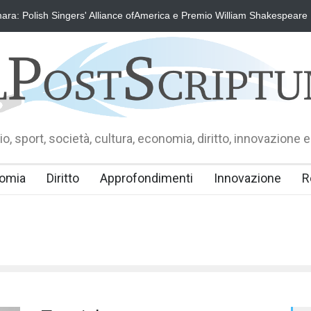
ra: Polish Singers' Alliance ofAmerica e Premio William Shakespeare
o, sport, società, cultura, economia, diritto, innovazione e
omia
Diritto
Approfondimenti
Innovazione
R