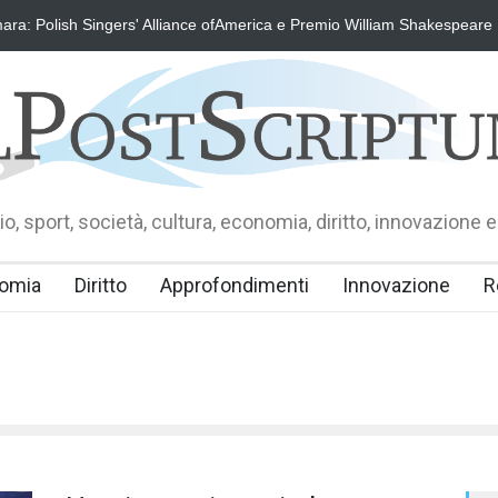
ra: Polish Singers' Alliance ofAmerica e Premio William Shakespeare
o, sport, società, cultura, economia, diritto, innovazione e
omia
Diritto
Approfondimenti
Innovazione
R