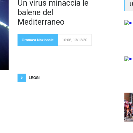
Dal
Un virus minaccia le
U
balene del
Mediterraneo
rapporto di
Cronaca Nazionale
10:08, 13/12/20
Greenpeace, sullo spiaggiamento e la morte dei
grandi cetacei nel Mar Mediterraneo, è emerso che
cinque esemplari su sei erano affetti da un virus La
balena, termine generico per indicare i grandi
cetacei, è considerato il più grande mammifero del
pianeta, è capace di raggiungere i trenta
LEGGI