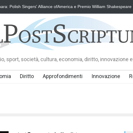
ra: Polish Singers' Alliance ofAmerica e Premio William Shakespeare
o, sport, società, cultura, economia, diritto, innovazione e
omia
Diritto
Approfondimenti
Innovazione
R