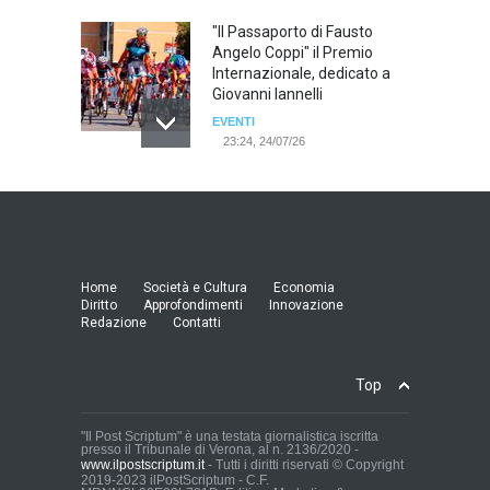
"Il Passaporto di Fausto
Angelo Coppi" il Premio
Internazionale, dedicato a
Giovanni Iannelli
EVENTI
23:24, 24/07/26
RIMINI, PRIMO CONVEGNO
NAZIONALE SUL TEMA "IO
TI ODIO - STORIE DI UOMINI
ODIATI DALLE DONNE"
EVENTI
Home
Società e Cultura
Economia
19:44, 24/07/26
Diritto
Approfondimenti
Innovazione
Redazione
Contatti
Palermo, erogazione buoni
pasto al personale dirigente,
Top
accordo raggiunto tra
l'Azienda Ospedaliera “Villa
Sofia - Cervello” e le
"Il Post Scriptum" è una testata giornalistica iscritta
presso il Tribunale di Verona, al n. 2136/2020 -
organizzazioni sindacali
www.ilpostscriptum.it
- Tutti i diritti riservati © Copyright
della dirigenza sanitaria.
2019-2023 ilPostScriptum - C.F.