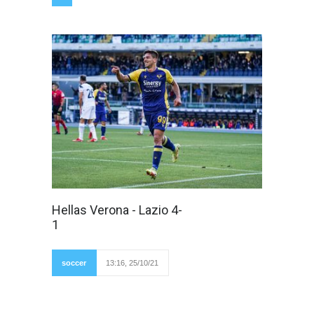
Il racconto
Hellas Verona - Lazio 4-
fotografico del
1
match a cura di
Luca Taddeo Il primo
tempo si chiude sul
2 a 0 per l'Hellas
soccer
13:16, 25/10/21
Verona, Simeone,
Simeonedopo la rete
di Immobile ad avvio ripresa, ci pensa sempre
Simeone con altri due gol a chiudere
l'incontro.Giornata memorabile per il Cholito, 4