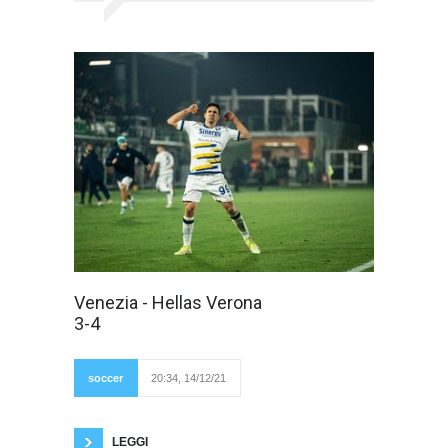
Una domenica
Venezia - Hellas Verona
da
3-4
sogno...L'Hellas
scrive la storia.
Fotogallery di Luca
Taddeo Primo
soccer
20:34, 14/12/21
tempo: Venezia -
Hellas Verona 3-0I
gol del pareggio 3-3Il gol del 3-4 di Simeone
LEGGI